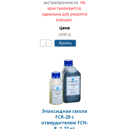
экстрапрочности.
Не
кристаллизуется,
и
деальна для ремонта
клюшек.
Цена
2090 р
Купить
Эпоксидная смола
FCR-28 c
отвердителем FCH-
R, 1,27 кг