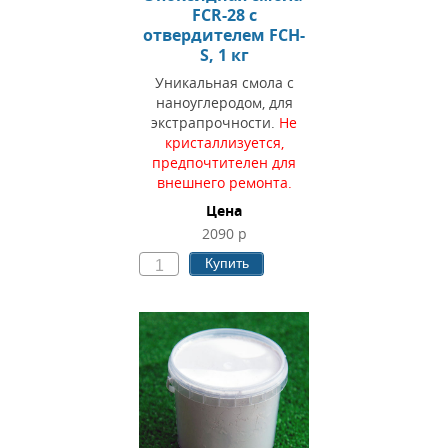
FCR-28 c
отвердителем FCH-
S, 1 кг
Уникальная смола с
наноуглеродом, для
экстрапрочности.
Не
кристаллизуется,
предпочтителен для
внешнего ремонта.
Цена
2090 р
Купить