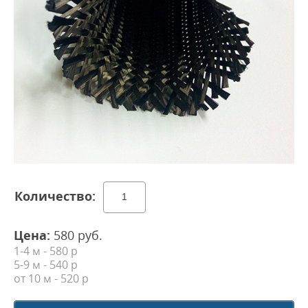
Цена:
580
руб.
1-4 м - 580 р
5-9 м - 540 р
от 10 м
- 520 р